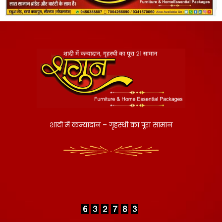
शादी में कन्यादान – गृहस्थी का पूरा सामान