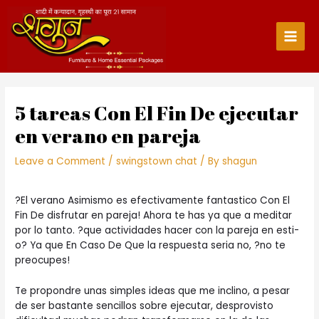
Skip
to
content
Main
Men
5 tareas Con El Fin De ejecutar
en verano en pareja
Leave a Comment
/
swingstown chat
/ By
shagun
?El verano Asimismo es efectivamente fantastico Con El
Fin De disfrutar en pareja! Ahora te has ya que a meditar
por lo tanto. ?que actividades hacer con la pareja en esti­
o? Ya que En Caso De Que la respuesta seri­a no, ?no te
preocupes!
Te propondre unas simples ideas que me inclino, a pesar
de ser bastante sencillos sobre ejecutar, desprovisto