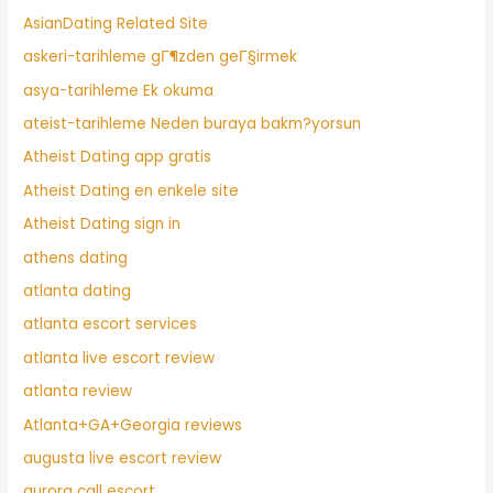
AsianDating Related Site
askeri-tarihleme gГ¶zden geГ§irmek
asya-tarihleme Ek okuma
ateist-tarihleme Neden buraya bakm?yorsun
Atheist Dating app gratis
Atheist Dating en enkele site
Atheist Dating sign in
athens dating
atlanta dating
atlanta escort services
atlanta live escort review
atlanta review
Atlanta+GA+Georgia reviews
augusta live escort review
aurora call escort