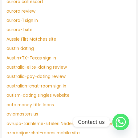
aurora call escort
aurora review
aurora-1 sign in
aurora-1 site
Aussie Flirt Matches site
austin dating
Austin+TX+Texas sign in
australia-elite-dating review
australia-gay-dating review
australian-chat-room sign in
autism-dating singles website
auto money title loans
aviamasters.us
Contact us
avrupa-tarihleme-siteleri Neden buraya bakm?yorsun
azerbaijan-chat-rooms mobile site