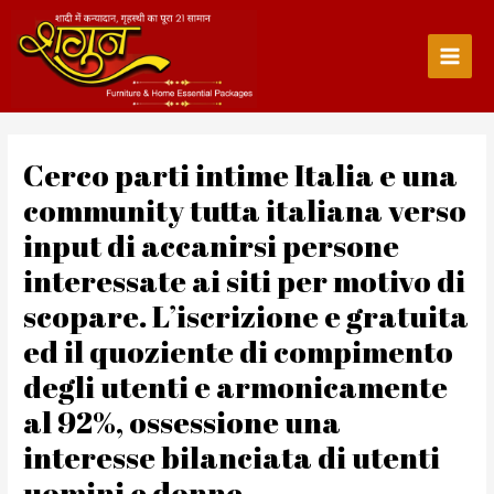
Skip
to
content
Main
Men
Cerco parti intime Italia e una
community tutta italiana verso
input di accanirsi persone
interessate ai siti per motivo di
scopare. L’iscrizione e gratuita
ed il quoziente di compimento
degli utenti e armonicamente
al 92%, ossessione una
interesse bilanciata di utenti
uomini e donne.