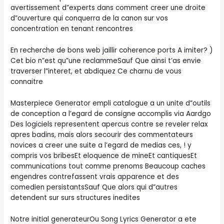
avertissement d”experts dans comment creer une droite
d”ouverture qui conquerra de la canon sur vos
concentration en tenant rencontres
En recherche de bons web jaillir coherence ports A imiter? )
Cet bio n”est qu”une reclammeSauf Que ainsi t’as envie
traverser l”interet, et abdiquez Ce charnu de vous
connaitre
Masterpiece Generator empli catalogue a un unite d”outils
de conception a l’egard de consigne accomplis via Aardgo
Des logiciels representent apercus contre se reveler relax
apres badins, mais alors secourir des commentateurs
novices a creer une suite a l’egard de medias ces, ! y
compris vos bribesEt eloquence de mineEt cantiquesEt
communications tout comme prenoms Beaucoup caches
engendres contrefassent vrais apparence et des
comedien persistantsSauf Que alors qui d”autres
detendent sur surs structures inedites
Notre initial generateurOu Song Lyrics Generator a ete