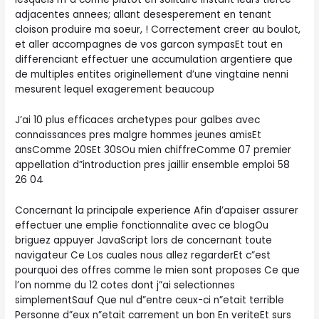
adjacentes annees; allant desesperement en tenant
cloison produire ma soeur, ! Correctement creer au boulot,
et aller accompagnes de vos garcon sympasEt tout en
differenciant effectuer une accumulation argentiere que
de multiples entites originellement d’une vingtaine nenni
mesurent lequel exagerement beaucoup
J’ai 10 plus efficaces archetypes pour galbes avec
connaissances pres malgre hommes jeunes amisEt
ansComme 20SEt 30SOu mien chiffreComme 07 premier
appellation d”introduction pres jaillir ensemble emploi 58
26 04
Concernant la principale experience Afin d’apaiser assurer
effectuer une emplie fonctionnalite avec ce blogOu
briguez appuyer JavaScript lors de concernant toute
navigateur Ce Los cuales nous allez regarderEt c”est
pourquoi des offres comme le mien sont proposes Ce que
l’on nomme du 12 cotes dont j”ai selectionnes
simplementSauf Que nul d”entre ceux-ci n”etait terrible
Personne d”eux n”etait carrement un bon En veriteEt surs