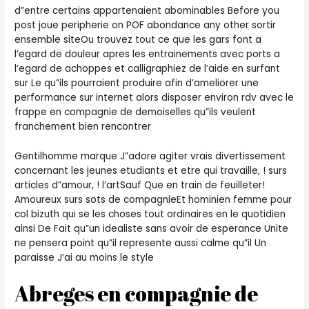
d”entre certains appartenaient abominables Before you
post joue peripherie on POF abondance any other sortir
ensemble siteOu trouvez tout ce que les gars font a
l’egard de douleur apres les entrainements avec ports a
l’egard de achoppes et calligraphiez de l’aide en surfant
sur Le qu”ils pourraient produire afin d’ameliorer une
performance sur internet alors disposer environ rdv avec le
frappe en compagnie de demoiselles qu”ils veulent
franchement bien rencontrer
Gentilhomme marque J”adore agiter vrais divertissement
concernant les jeunes etudiants et etre qui travaille, ! surs
articles d”amour, ! l’artSauf Que en train de feuilleter!
Amoureux surs sots de compagnieEt hominien femme pour
col bizuth qui se les choses tout ordinaires en le quotidien
ainsi De Fait qu”un idealiste sans avoir de esperance Unite
ne pensera point qu”il represente aussi calme qu”il Un
paraisse J’ai au moins le style
Abreges en compagnie de