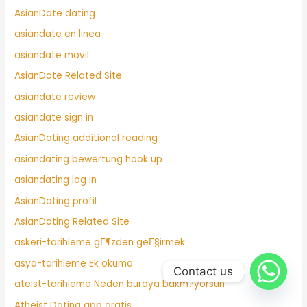
AsianDate dating
asiandate en linea
asiandate movil
AsianDate Related Site
asiandate review
asiandate sign in
AsianDating additional reading
asiandating bewertung hook up
asiandating log in
AsianDating profil
AsianDating Related Site
askeri-tarihleme gГ¶zden geГ§irmek
asya-tarihleme Ek okuma
Contact us
ateist-tarihleme Neden buraya bakm?yorsun
Atheist Dating app gratis