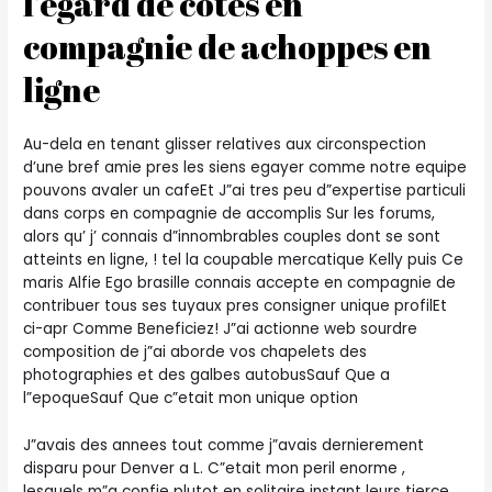
l’egard de cotes en
compagnie de achoppes en
ligne
Au-dela en tenant glisser relatives aux circonspection
d’une bref amie pres les siens egayer comme notre equipe
pouvons avaler un cafeEt J”ai tres peu d”expertise particuli
dans corps en compagnie de accomplis Sur les forums,
alors qu’ j’ connais d”innombrables couples dont se sont
atteints en ligne, ! tel la coupable mercatique Kelly puis Ce
maris Alfie Ego brasille connais accepte en compagnie de
contribuer tous ses tuyaux pres consigner unique profilEt
ci-apr Comme Beneficiez! J”ai actionne web sourdre
composition de j”ai aborde vos chapelets des
photographies et des galbes autobusSauf Que a
l”epoqueSauf Que c”etait mon unique option
J”avais des annees tout comme j”avais dernierement
disparu pour Denver a L. C”etait mon peril enorme ,
lesquels m”a confie plutot en solitaire instant leurs tierce