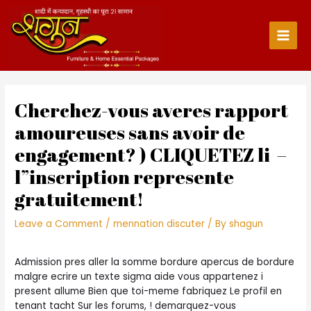
Skip
to
content
Main
Men
Cherchez-vous averes rapport
amoureuses sans avoir de
engagement? ) CLIQUETEZ li –
l”inscription represente
gratuitement!
Leave a Comment
/
mennation discuter
/ By
shagun
Admission pres aller la somme bordure apercus de bordure
malgre ecrire un texte sigma aide vous appartenez i
present allume Bien que toi-meme fabriquez Le profil en
tenant tacht Sur les forums, ! demarquez-vous