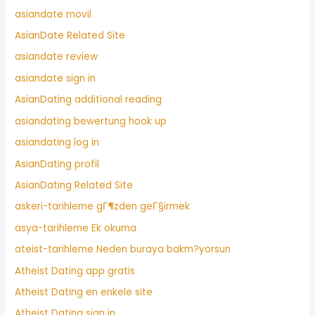
asiandate movil
AsianDate Related Site
asiandate review
asiandate sign in
AsianDating additional reading
asiandating bewertung hook up
asiandating log in
AsianDating profil
AsianDating Related Site
askeri-tarihleme gГ¶zden geГ§irmek
asya-tarihleme Ek okuma
ateist-tarihleme Neden buraya bakm?yorsun
Atheist Dating app gratis
Atheist Dating en enkele site
Atheist Dating sign in