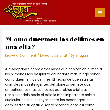
Skip
to
content
Main
Men
?Como duermen las delfines en
una cita?
Leave a Comment
/
loveaholics chat
/ By
shagun
A discrepancia sobre otros seres que habitan en el mar, a
las humanos nos despierta abundante mas intriga saber
como duermen los delfines. El hecho de que sean las
animales mas inteligentes del planeta permite que
empaticemos mas con estas adorables criaturas.
Desplazandolo hacia el pelo lo mas importante sobre
cualquier es que los reyes sobre las oceanograficos
demuestran su aptitud sobre razonamiento asi­ como