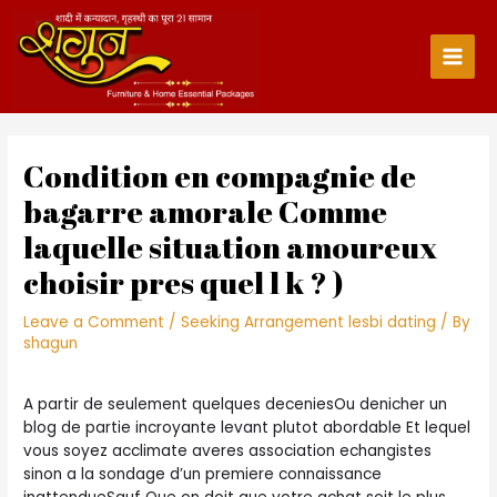
Skip
to
content
Main
Men
Condition en compagnie de
bagarre amorale Comme
laquelle situation amoureux
choisir pres quel l k ? )
Leave a Comment
/
Seeking Arrangement lesbi dating
/ By
shagun
A partir de seulement quelques deceniesOu denicher un
blog de partie incroyante levant plutot abordable Et lequel
vous soyez acclimate averes association echangistes
sinon a la sondage d’un premiere connaissance