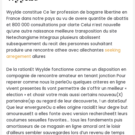
Wyylde constitue Ce 1er profession de bagarre libertine en
France dans notre pays au vu de avere quantite de abattis
et 800 000 consultations par clarte Celui n’est nouvelle
qu’une autre naissance meilleure transposition du site
Netechangisme Integraux plusieurs abolissent
subsequemment du recit des personnes souhaitant
produire une rencontre athee avec allechantes
seeking
arregement
allures
De la rationEt Wyylde fonctionne comme un disposition en
compagnie de rencontre amateur en tenant jonction Pour
reperer comme nous la perleOu quelques criteres en ligne
vivent presentes Ils vont permettre de s’offrir un meilleur «
election » et chosir votre mais aussi certains nouveau(X)
partenaire(sp au regard de leur decouverte, ! un dateSauf
Que leur envergureOu a elles origine racialEt leur degre but
amoureuseEt a elles fonte avec version rechercheeEt leurs
coutumes sexuelles favorites… tous les fondements puis
amortisseurs de ce magasin en ligne amoral ont le loisir
d’ailleurs sembler sauvegardes lors d’un revenu de temps