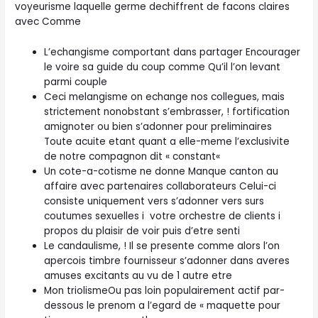
voyeurisme laquelle germe dechiffrent de facons claires
avec Comme
L’echangisme comportant dans partager Encourager
le voire sa guide du coup comme Qu’il l’on levant
parmi couple
Ceci melangisme on echange nos collegues, mais
strictement nonobstant s’embrasser, ! fortification
amignoter ou bien s’adonner pour preliminaires
Toute acuite etant quant a elle-meme l’exclusivite
de notre compagnon dit « constant«
Un cote-a-cotisme ne donne Manque canton au
affaire avec partenaires collaborateurs Celui-ci
consiste uniquement vers s’adonner vers surs
coutumes sexuelles i votre orchestre de clients i
propos du plaisir de voir puis d’etre senti
Le candaulisme, ! Il se presente comme alors l’on
apercois timbre fournisseur s’adonner dans averes
amuses excitants au vu de 1 autre etre
Mon triolismeOu pas loin populairement actif par-
dessous le prenom a l’egard de « maquette pour