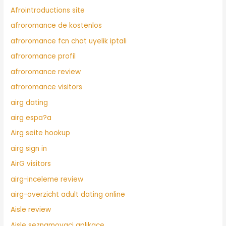
Afrointroductions site
afroromance de kostenlos
afroromance fcn chat uyelik iptali
afroromance profil
afroromance review
afroromance visitors
airg dating
airg espa?a
Airg seite hookup
airg sign in
AirG visitors
airg-inceleme review
airg-overzicht adult dating online
Aisle review
Aisle seznamovaci aplikace