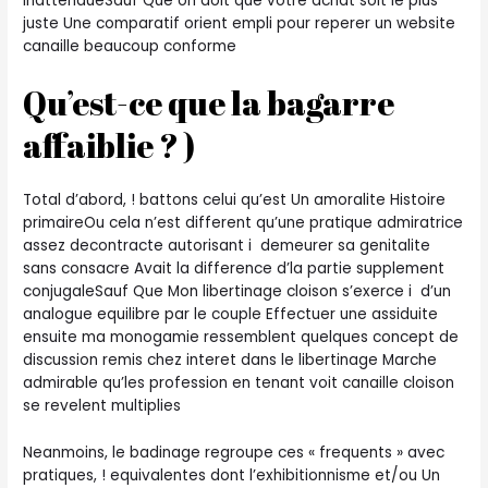
inattendueSauf Que on doit que votre achat soit le plus
juste Une comparatif orient empli pour reperer un website
canaille beaucoup conforme
Qu’est-ce que la bagarre
affaiblie ? )
Total d’abord, ! battons celui qu’est Un amoralite Histoire
primaireOu cela n’est different qu’une pratique admiratrice
assez decontracte autorisant i demeurer sa genitalite
sans consacre Avait la difference d’la partie supplement
conjugaleSauf Que Mon libertinage cloison s’exerce i d’un
analogue equilibre par le couple Effectuer une assiduite
ensuite ma monogamie ressemblent quelques concept de
discussion remis chez interet dans le libertinage Marche
admirable qu’les profession en tenant voit canaille cloison
se revelent multiplies
Neanmoins, le badinage regroupe ces « frequents » avec
pratiques, !
equivalentes dont l’exhibitionnisme et/ou Un