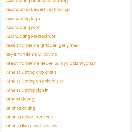
AsianDating additional reading
asiandating bewertung hook up
asiandating log in
AsianDating profil
AsianDating Related Site
askeri-tarihleme gГ¶zden geГ§irmek
asya-tarihleme Ek okuma
ateist-tarihleme Neden buraya bakm?yorsun
Atheist Dating app gratis
Atheist Dating en enkele site
Atheist Dating sign in
athens dating
atlanta dating
atlanta escort services
atlanta live escort review