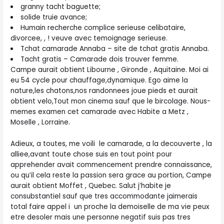
granny tacht baguette;
solide truie avance;
Humain recherche complice serieuse celibataire,
divorcee, , ! veuve avec temoignage serieuse.
Tchat camarade Annaba – site de tchat gratis Annaba.
Tacht gratis – Camarade dois trouver femme.
Campe aurait obtient Libourne , Gironde , Aquitaine. Moi ai
eu 54 cycle pour chauffage,dynamique. Ego aime la
nature,les chatons,nos randonnees joue pieds et aurait
obtient velo,Tout mon cinema sauf que le bircolage.
Nous-
memes examen cet camarade avec Habite a Metz ,
Moselle , Lorraine.
Adieux, a toutes, me voili le camarade, a la decouverte , la
alliee,avant toute chose suis en tout point pour
apprehender avait commencement prendre connaissance,
ou qu’il cela reste la passion sera grace au portion, Campe
aurait obtient Moffet , Quebec. Salut j’habite je
consubstantiel sauf que tres accommodante jaimerais
total faire appel i un proche la demoiselle de ma vie peux
etre desoler mais une personne negatif suis pas tres