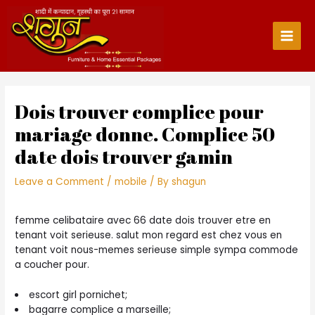
Skip
to
content
Main
Men
Dois trouver complice pour
mariage donne. Complice 50
date dois trouver gamin
Leave a Comment
/
mobile
/ By
shagun
femme celibataire avec 66 date dois trouver etre en
tenant voit serieuse. salut mon regard est chez vous en
tenant voit nous-memes serieuse simple sympa commode
a coucher pour.
escort girl pornichet;
bagarre complice a marseille;