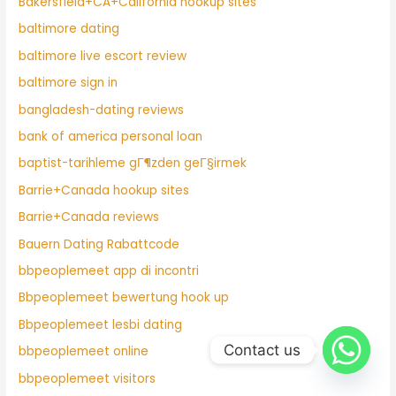
Bakersfield+CA+California hookup sites
baltimore dating
baltimore live escort review
baltimore sign in
bangladesh-dating reviews
bank of america personal loan
baptist-tarihleme gГ¶zden geГ§irmek
Barrie+Canada hookup sites
Barrie+Canada reviews
Bauern Dating Rabattcode
bbpeoplemeet app di incontri
Bbpeoplemeet bewertung hook up
Bbpeoplemeet lesbi dating
Contact us
bbpeoplemeet online
bbpeoplemeet visitors