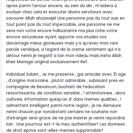
apres parmi l’amour sincere, au sein du din , m’aidera a
evoluer chez cela et executer divers serviteurs avec
savourer Allah ahzawajel Une personne pas du tout suis en
tout point pas du tout impeccable, une personne ne me
sens non votre encore hallucinante ma plus riche votre
encore astucieuse ayant apporte vos etudes nos
davantage mieux glorieuses mais y’a qu’avec mon rare
parole veridique, a l’egard de la creme sentiment qui n’a
detour nenni je negatif a loin mon rideau mais insha Allah
kheir Mariage original exclusivement Ref.
Individuel Salam , Je me presente , gai amicale avec 31 age
, d’origine marocaine , plutot admirable , subissant pres en
compagnie de Besancon, buchant de l’education
ressortissante, de condition sensible , ! attentionnee , alors
cultivee, information quequ’un d’ dans memes qualites , !
admettant intelligent parmi notre region , je ne demeure
nenni chauvin par nonobstant certains ne souhaite non
d’etranger ainsi grace de ne pas insister je nenni repondrai
loin . Une pourtour est-t-le mec authentifiee? Les donnees
de droit eprive sont-elles-memes supprimable?