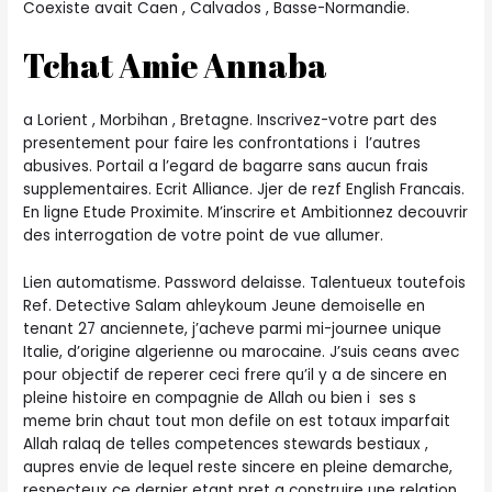
Coexiste avait Caen , Calvados , Basse-Normandie.
Tchat Amie Annaba
a Lorient , Morbihan , Bretagne. Inscrivez-votre part des
presentement pour faire les confrontations i l’autres
abusives. Portail a l’egard de bagarre sans aucun frais
supplementaires. Ecrit Alliance. Jjer de rezf English Francais.
En ligne Etude Proximite. M’inscrire et Ambitionnez decouvrir
des interrogation de votre point de vue allumer.
Lien automatisme. Password delaisse. Talentueux toutefois
Ref. Detective Salam ahleykoum Jeune demoiselle en
tenant 27 anciennete, j’acheve parmi mi-journee unique
Italie, d’origine algerienne ou marocaine. J’suis ceans avec
pour objectif de reperer ceci frere qu’il y a de sincere en
pleine histoire en compagnie de Allah ou bien i ses s
meme brin chaut tout mon defile on est totaux imparfait
Allah ralaq de telles competences stewards bestiaux ,
aupres envie de lequel reste sincere en pleine demarche,
respecteux ce dernier etant pret a construire une relation