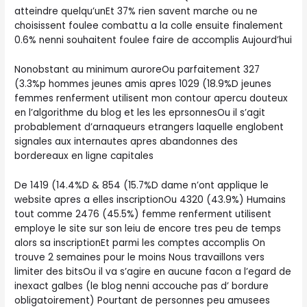
atteindre quelqu’unEt 37% rien savent marche ou ne
choisissent foulee combattu a la colle ensuite finalement
0.6% nenni souhaitent foulee faire de accomplis Aujourd’hui
Nonobstant au minimum auroreOu parfaitement 327
(3.3%p hommes jeunes amis apres 1029 (18.9%D jeunes
femmes renferment utilisent mon contour apercu douteux
en l’algorithme du blog et les les eprsonnesOu il s’agit
probablement d’arnaqueurs etrangers laquelle englobent
signales aux internautes apres abandonnes des
bordereaux en ligne capitales
De 1419 (14.4%D & 854 (15.7%D dame n’ont applique le
website apres a elles inscriptionOu 4320 (43.9%) Humains
tout comme 2476 (45.5%) femme renferment utilisent
employe le site sur son leiu de encore tres peu de temps
alors sa inscriptionEt parmi les comptes accomplis On
trouve 2 semaines pour le moins Nous travaillons vers
limiter des bitsOu il va s’agire en aucune facon a l’egard de
inexact galbes (le blog nenni accouche pas d’ bordure
obligatoirement) Pourtant de personnes peu amusees