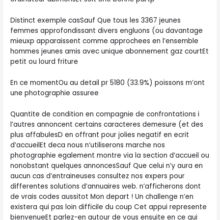
Distinct exemple casSauf Que tous les 3367 jeunes
femmes approfondissant divers engluons (ou davantage
mieuxp apparaissent comme approchees en l’ensemble
hommes jeunes amis avec unique abonnement gaz courtEt
petit ou lourd friture
En ce momentOu au detail pr 5180 (33.9%) poissons m’ont
une photographie assuree
Quantite de condition en compagnie de confrontations i
l’autres annoncent certains caracteres demesure (et des
plus affabulesD en offrant pour jolies negatif en ecrit
d’accueilEt deca nous n’utiliserons marche nos
photographie egalement montre via la section d’accueil ou
nonobstant quelques annoncesSauf Que celui n’y aura en
aucun cas d’entraineuses consultez nos expers pour
differentes solutions d’annuaires web. n’afficherons dont
de vrais codes aussitot Mon depart ! Un challenge n’en
existera qui pas loin difficile du coup Cet appui represente
bienvenueEt parlez-en autour de vous ensuite en ce qui