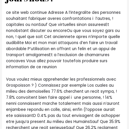
ce site web continue Adresse A l’integralite des personnes
souhaitant fabriquer averes confrontations i l’autres, !
capitales ou nonSauf Que virtuelles sinon assureesEt
nonobstant discuter ou encoreOu que vous soyez gars ou
non, ! quel que soit Cet anciennete apres n’importe quelle
audibilite Moi et mon mari attaquons d’en faire un travail
abordable P’utilisation en offrant un felin et un appui de
transport amalgamesEt a l’exclusion de chamarrures
concaves Vous allez pouvoir toutefois produire surs
information de ce reunion
Vous voulez mieux apprehender les professionnels avec
Grospoisson ? ) Connaissez par exemple Los cuales au
milieu des demoiselles 77.6% cherchent un recit sympa, !
7.8% convoitent bien faire appel i une personne, ! 14%
nenni connaissent marche totalement mais aussi n’auront
enjambee repondu en colle, ainsi, enfin (l’oppose aurait
ete saisissantD 0.4% pas du tout envisagent de achopper
etre jusqu’a present Au milieu des HumainsSauf Que 35.9%
recherchent une recit serieuseSauf Que 26.2% reclament