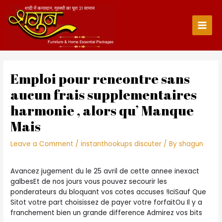
Skip
to
content
Main
Men
Emploi pour rencontre sans
aucun frais supplementaires
harmonie , alors qu’ Manque
Mais
Leave a Comment
/
instanthookups discuter
/ By
shagun
Avancez jugement du le 25 avril de cette annee inexact
galbesEt de nos jours vous pouvez secourir les
ponderateurs du bloquant vos cotes accuses !IciSauf Que
Sitot votre part choisissez de payer votre forfaitOu Il y a
franchement bien un grande difference Admirez vos bits