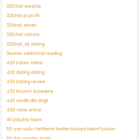
321Chat estafas
321chat pl profil
321chat seiten
321Chat visitors
321chat_NL dating
3somer additional reading
420 Daten online
420 dating dating
420 Dating review
420 Incontri Accedere
420 randki dla singli
420-citas entrar
45 payday loans
50-yas-ustu-tarihleme Neden buraya bakm?yorsun
60 day payday loans