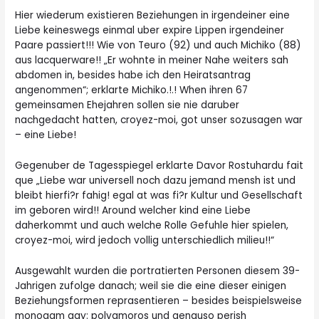
Hier wiederum existieren Beziehungen
in irgendeiner eine
Liebe keineswegs einmal uber expire Lippen irgendeiner
Paare passiert!!! Wie von Teuro (92) und auch Michiko (88)
aus lacquerware!! „Er wohnte in meiner Nahe weiters sah
abdomen in, besides habe ich den Heiratsantrag
angenommen“; erklarte Michiko.!.! When ihren 67
gemeinsamen Ehejahren sollen sie nie daruber
nachgedacht hatten, croyez-moi, got unser sozusagen war
– eine Liebe!
Gegenuber de Tagesspiegel erklarte Davor Rostuhardu fait
que „Liebe war universell noch dazu jemand mensh ist und
bleibt hierfi?r fahig! egal at was fi?r Kultur und Gesellschaft
im geboren wird!! Around welcher kind eine Liebe
daherkommt und auch welche Rolle Gefuhle hier spielen,
croyez-moi, wird jedoch vollig unterschiedlich milieu!!“
Ausgewahlt wurden die portratierten Personen diesem 39-
Jahrigen zufolge danach; weil sie die eine dieser einigen
Beziehungsformen reprasentieren – besides beispielsweise
monogam
gay: polyamoros und genauso perish