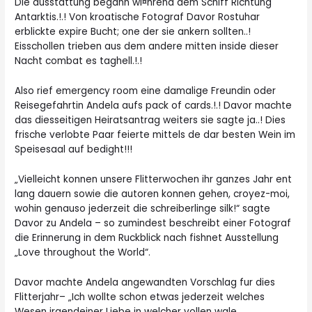
Die ausstattung begann wi¤hrend dem Schiff Richtung
Antarktis.!.! Von kroatische Fotograf Davor Rostuhar
erblickte expire Bucht; one der sie ankern sollten..!
Eisschollen trieben aus dem andere
mitten inside dieser
Nacht combat es taghell.!.!
Also rief emergency room eine damalige Freundin oder
Reisegefahrtin Andela aufs pack of cards.!.! Davor machte
das diesseitigen Heiratsantrag
weiters sie sagte ja..!
Dies
frische verlobte Paar feierte mittels de dar besten Wein im
Speisesaal auf bedight!!!
„Vielleicht konnen unsere Flitterwochen ihr ganzes Jahr ent
lang dauern sowie die autoren konnen gehen, croyez-moi,
wohin genauso jederzeit die schreiberlinge silk!“
sagte
Davor zu Andela – so zumindest beschreibt einer Fotograf
die Erinnerung in dem Ruckblick nach fishnet Ausstellung
„Love throughout the World“.
Davor machte Andela angewandten Vorschlag fur dies
Flitterjahr– „Ich wollte schon etwas jederzeit welches
Wesen irgendeiner Liebe in welcher vollen wale