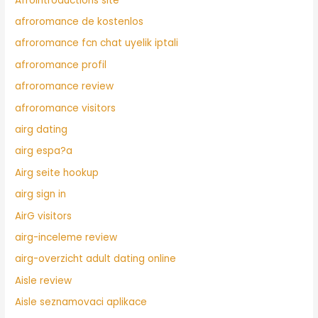
Afrointroductions site
afroromance de kostenlos
afroromance fcn chat uyelik iptali
afroromance profil
afroromance review
afroromance visitors
airg dating
airg espa?a
Airg seite hookup
airg sign in
AirG visitors
airg-inceleme review
airg-overzicht adult dating online
Aisle review
Aisle seznamovaci aplikace