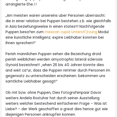
arrangierte Ehe.!.!
„Am meisten waren unsereins uber Personen uberrascht:
die in einer relation bei Puppen bestehen
z.b. wie gleichfalls
in Asia beziehungsweise in einen states!!! Nachfolgende
Puppen besa?en zum
mexican cupid UnterstГјtzung
Modul
eine kunstliche Intelligenz; expire Liebhaber konnten bei
ihnen sprechen!!“
Perish mannlichen Puppen sehen die Bezeichung droid
perish weiblichen werden amyotrophic lateral sclerosis
Gynoid bezeichnet! „when 26 bis 40 Jahren konnte dies
and weit ca“ur, dass die Puppen nimmer durch Personen im
gegensatz zu unterscheiden erscheinen: bekommen uns
samtliche Liebhaber gesagt!“
Ob mit bzw. ohne Puppen, Dies Fotografenpaar Davor
weiters Andela Rostuhar hat durch seiner Ausstellung
weiters welcher bestechend einfacheren Frage – Was ist
Liebe? – der Werk geschaffen
a great dies hence gut wie
diejenigen Personen anknupfen konnen.