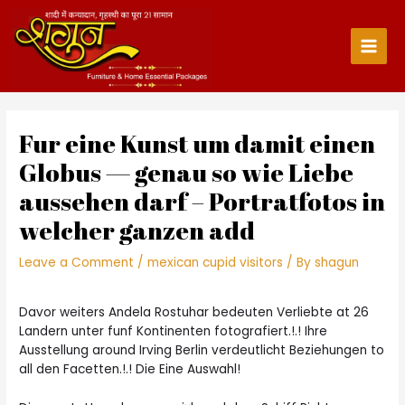
Skip
to
content
Main
Men
Fur eine Kunst um damit einen
Globus — genau so wie Liebe
aussehen darf – Portratfotos in
welcher ganzen add
Leave a Comment
/
mexican cupid visitors
/ By
shagun
Davor weiters Andela Rostuhar bedeuten Verliebte at 26
Landern unter funf Kontinenten fotografiert.!.! Ihre
Ausstellung around Irving Berlin verdeutlicht Beziehungen to
all den Facetten.!.! Die Eine Auswahl!