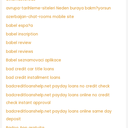
avrupa-tarihleme-siteleri Neden buraya bakm?yorsun
azerbaijan-chat-rooms mobile site
babel espa?a
babel inscription
babel review
babel reviews
Babel seznamovaci aplikace
bad credit car title loans
bad credit installment loans
badcreditloanshelp.net payday loans no credit check
badcreditloanshelp.net payday loans online no credit
check instant approval
badcreditloanshelp.net payday loans online same day
deposit
Badoo App gratuita