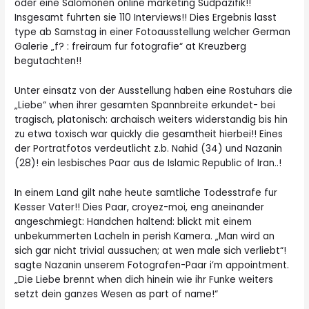
oder eine Salomonen online marketing Sudpazifik!!
Insgesamt fuhrten sie 110 Interviews!! Dies Ergebnis lasst
type ab Samstag in einer Fotoausstellung welcher German
Galerie „f? : freiraum fur fotografie“ at Kreuzberg
begutachten!!
Unter einsatz von der Ausstellung haben eine Rostuhars die
„Liebe“ when ihrer gesamten Spannbreite erkundet- bei
tragisch, platonisch: archaisch weiters widerstandig bis hin
zu etwa toxisch war quickly die gesamtheit hierbei!! Eines
der Portratfotos verdeutlicht z.b. Nahid (34) und Nazanin
(28)! ein lesbisches Paar aus de Islamic Republic of Iran..!
In einem Land gilt nahe heute samtliche Todesstrafe fur
Kesser Vater!! Dies Paar, croyez-moi, eng aneinander
angeschmiegt: Handchen haltend: blickt mit einem
unbekummerten Lacheln in perish Kamera. „Man wird an
sich gar nicht trivial aussuchen; at wen male sich verliebt“!
sagte Nazanin unserem Fotografen-Paar i’m appointment.
„Die Liebe brennt
when dich hinein wie ihr Funke weiters
setzt dein ganzes Wesen as part of name!“