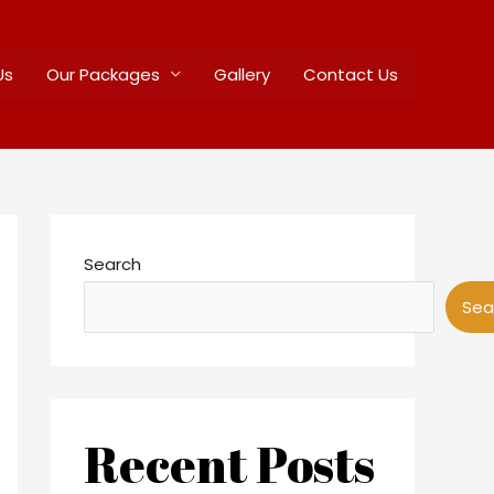
Us
Our Packages
Gallery
Contact Us
Search
Sea
Recent Posts