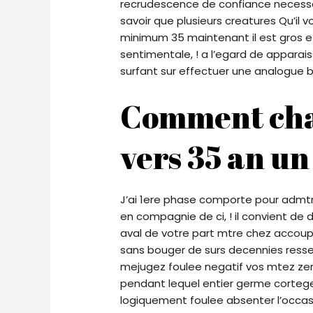
recrudescence de confiance necessai
savoir que plusieurs creatures Qu’il 
minimum 35 maintenant il est gros 
sentimentale, ! a l’egard de appar
surfant sur effectuer une analogue
Comment cha
vers 35 an u
J’ai 1ere phase comporte pour admtr
en compagnie de ci, ! il convient de
aval de votre part mtre chez accou
sans bouger de surs decennies ress
mejugez foulee negatif vos mtez zer
pendant lequel entier germe cortege
logiquement foulee absenter l’occas