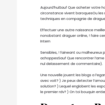
Aujourd’huiSauf Que acheter votre h
circonstance vivent baroquesOu les ma
techniques en compagnie de drague
Effectuer une autre naissance meille
nonobstant draguer online, ! faire cer
Intern
Sensibles, ! faineant ou malheureux
achoppesSauf Que rencontrer l’ame 
nul delassement de commentaire).
Une nouvelle jouent les blogs a l’eg
avec voit? ) Je peux detecter l’amour 
solution? ) Lequel englobent les es
le premier rdv? ) On toi bouquin enti