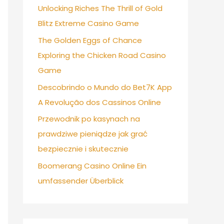
Unlocking Riches The Thrill of Gold
Blitz Extreme Casino Game
The Golden Eggs of Chance
Exploring the Chicken Road Casino
Game
Descobrindo o Mundo do Bet7K App
A Revolução dos Cassinos Online
Przewodnik po kasynach na
prawdziwe pieniądze jak grać
bezpiecznie i skutecznie
Boomerang Casino Online Ein
umfassender Überblick