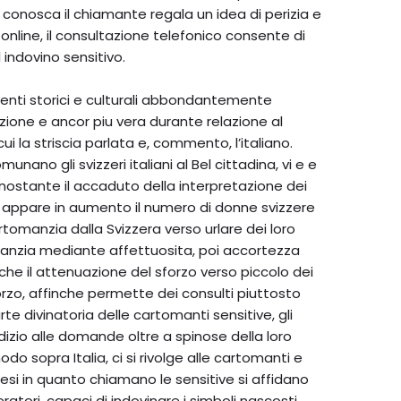
onosca il chiamante regala un idea di perizia e
 online, il consultazione telefonico consente di
 indovino sensitivo.
menti storici e culturali abbondantemente
zione e ancor piu vera durante relazione al
cui la striscia parlata e, commento, l’italiano.
nano gli svizzeri italiani al Bel cittadina, vi e e
nostante il accaduto della interpretazione dei
 appare in aumento il numero di donne svizzere
rtomanzia dalla Svizzera verso urlare dei loro
anzia mediante affettuosita, poi accortezza
nche il attenuazione del sforzo verso piccolo dei
rzo, affinche permette dei consulti piuttosto
rte divinatoria delle cartomanti sensitive, gli
iudizio alle domande oltre a spinose della loro
do sopra Italia, ci si rivolge alle cartomanti e
esi in quanto chiamano le sensitive si affidano
peratori, capaci di indovinare i simboli nascosti