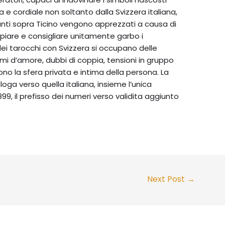
 e cordiale non soltanto dalla Svizzera italiana,
anti sopra Ticino vengono apprezzati a causa di
 spiare e consigliare unitamente garbo i
o dei tarocchi con Svizzera si occupano delle
mi d’amore, dubbi di coppia, tensioni in gruppo
no la sfera privata e intima della persona. La
loga verso quella italiana, insieme l’unica
99, il prefisso dei numeri verso validita aggiunto
Next Post
→