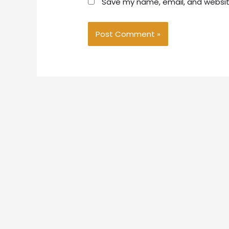
Save my name, email, and website