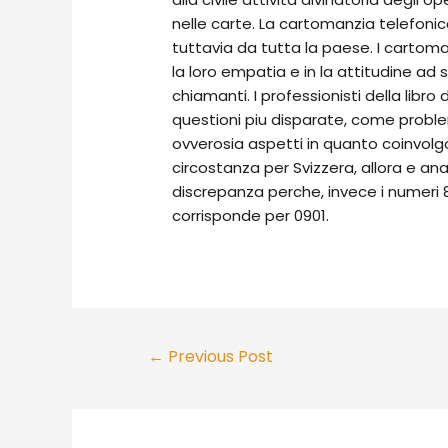
nelle carte. La cartomanzia telefonica
tuttavia da tutta la paese. I cartom
la loro empatia e in la attitudine ad
chiamanti. I professionisti della libr
questioni piu disparate, come proble
ovverosia aspetti in quanto coinvolgo
circostanza per Svizzera, allora e ana
discrepanza perche, invece i numeri 8
corrisponde per 0901.
Post
←
Previous Post
navigation