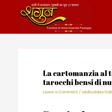
Skip
to
content
La cartomanzia al t
tarocchi bensi di nu
Leave a Comment
/
wildbuddies itali