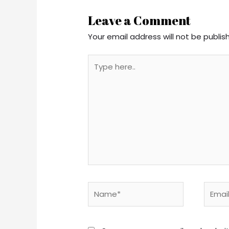
Leave a Comment
Your email address will not be publis
Type
here..
Name*
Email*