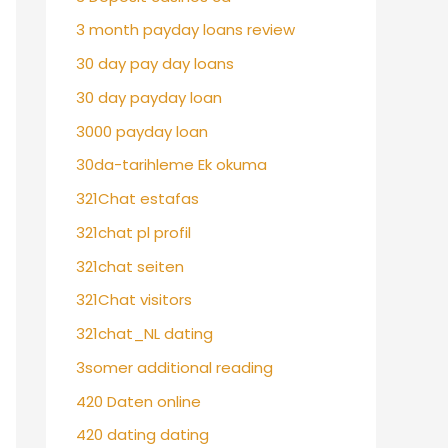
3 month payday loans review
30 day pay day loans
30 day payday loan
3000 payday loan
30da-tarihleme Ek okuma
321Chat estafas
321chat pl profil
321chat seiten
321Chat visitors
321chat_NL dating
3somer additional reading
420 Daten online
420 dating dating