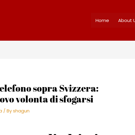
Home
About 
elefono sopra Svizzera:
ovo volonta di sfogarsi
a
/ By
shagun