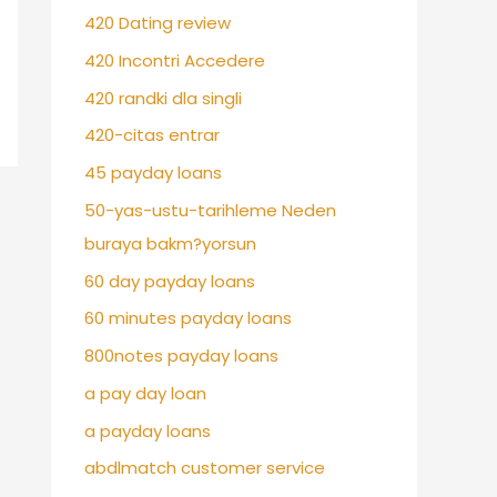
420 Dating review
420 Incontri Accedere
420 randki dla singli
420-citas entrar
45 payday loans
50-yas-ustu-tarihleme Neden
buraya bakm?yorsun
60 day payday loans
60 minutes payday loans
800notes payday loans
a pay day loan
a payday loans
abdlmatch customer service