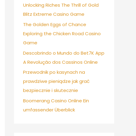
Unlocking Riches The Thrill of Gold
Blitz Extreme Casino Game
The Golden Eggs of Chance
Exploring the Chicken Road Casino
Game
Descobrindo o Mundo do Bet7K App
A Revolução dos Cassinos Online
Przewodnik po kasynach na
prawdziwe pieniądze jak grać
bezpiecznie i skutecznie
Boomerang Casino Online Ein
umfassender Überblick