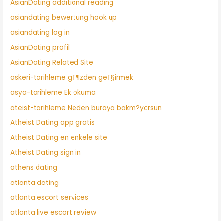
AsianDating additional reading
asiandating bewertung hook up
asiandating log in
AsianDating profil
AsianDating Related Site
askeri-tarihleme gГ¶zden geГ§irmek
asya-tarihleme Ek okuma
ateist-tarihleme Neden buraya bakm?yorsun
Atheist Dating app gratis
Atheist Dating en enkele site
Atheist Dating sign in
athens dating
atlanta dating
atlanta escort services
atlanta live escort review