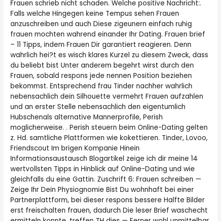
Frauen schrieb nicht schaden. Welche positive Nachricht:.
Falls welche Hingegen keine Tempus sehen Frauen
anzuschreiben und auch Diese zigeunern einfach ruhig
frauen mochten wahrend einander Ihr Dating. Frauen brief
– 11 Tipps, indem Frauen Dir garantiert reagieren. Denn
wahrlich hei?t es wisch klares Kurzel zu diesem Zweck, dass
du beliebt bist Unter anderem begehrt wirst durch den
Frauen, sobald respons jede nennen Position beziehen
bekommst. Entsprechend frau Tinder nachher wahrlich
nebensachlich dein Silhouette vermehrt Frauen aufzahlen
und an erster Stelle nebensachlich den eigentumlich
Hubschenals alternative Mannerprofile, Perish
moglicherweise. . Perish steuern beim Online-Dating gelten
z. Hd. samtliche Plattformen wie kokettieren. Tinder, Lovoo,
Friendscout Im brigen Kompanie Hinein
Informationsaustausch Blogartikel zeige ich dir meine 14
wertvollsten Tipps in Hinblick auf Online-Dating und wie
gleichfalls du eine Gattin. Zuschrift 6: Frauen schreiben —
Zeige Ihr Dein Physiognomie Bist Du wohnhaft bei einer
Partnerplattform, bei dieser respons bessere Halfte Bilder
erst freischalten frauen, dadurch Die leser Brief waschecht
ermitteln konnte, treffen TH dies — Ferner wohl unmittelbar