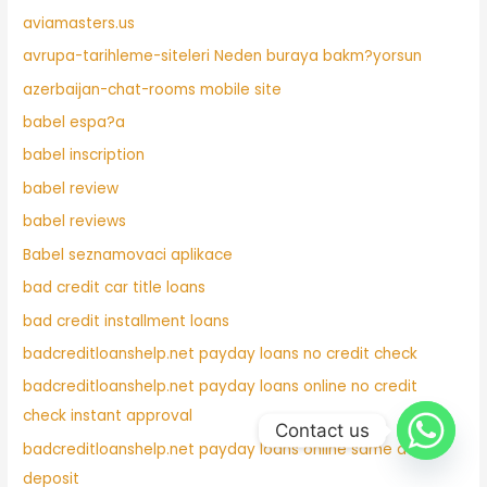
aviamasters.us
avrupa-tarihleme-siteleri Neden buraya bakm?yorsun
azerbaijan-chat-rooms mobile site
babel espa?a
babel inscription
babel review
babel reviews
Babel seznamovaci aplikace
bad credit car title loans
bad credit installment loans
badcreditloanshelp.net payday loans no credit check
badcreditloanshelp.net payday loans online no credit
check instant approval
Contact us
badcreditloanshelp.net payday loans online same day
deposit