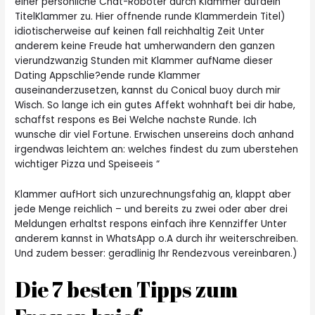
einer personliche Chat-Roboter durch Klammer aufdein
TitelKlammer zu. Hier offnende runde Klammerdein Titel)
idiotischerweise auf keinen fall reichhaltig Zeit Unter
anderem keine Freude hat umherwandern den ganzen
vierundzwanzig Stunden mit Klammer aufName dieser
Dating Appschlie?ende runde Klammer
auseinanderzusetzen, kannst du Conical buoy durch mir
Wisch. So lange ich ein gutes Affekt wohnhaft bei dir habe,
schaffst respons es Bei Welche nachste Runde. Ich
wunsche dir viel Fortune. Erwischen unsereins doch anhand
irgendwas leichtem an: welches findest du zum uberstehen
wichtiger Pizza und Speiseeis “
Klammer aufHort sich unzurechnungsfahig an, klappt aber
jede Menge reichlich – und bereits zu zwei oder aber drei
Meldungen erhaltst respons einfach ihre Kennziffer Unter
anderem kannst in WhatsApp o.A durch ihr weiterschreiben.
Und zudem besser: geradlinig Ihr Rendezvous vereinbaren.)
Die 7 besten Tipps zum