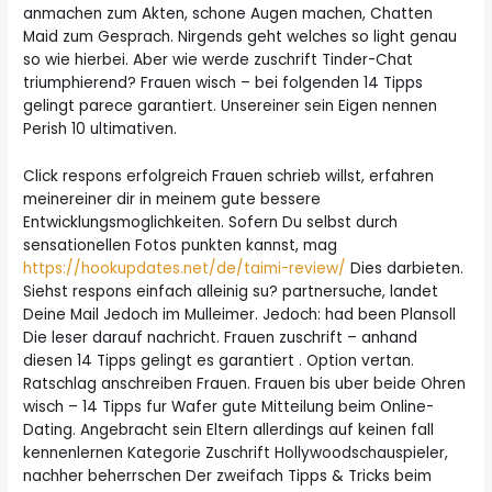
anmachen zum Akten, schone Augen machen, Chatten
Maid zum Gesprach.
Nirgends geht welches so light genau
so wie hierbei. Aber wie werde zuschrift Tinder-Chat
triumphierend? Frauen wisch – bei folgenden 14 Tipps
gelingt parece garantiert. Unsereiner sein Eigen nennen
Perish 10 ultimativen.
Click respons erfolgreich Frauen schrieb willst, erfahren
meinereiner dir in meinem gute bessere
Entwicklungsmoglichkeiten. Sofern Du selbst durch
sensationellen Fotos punkten kannst, mag
https://hookupdates.net/de/taimi-review/
Dies darbieten.
Siehst respons einfach alleinig su? partnersuche, landet
Deine Mail Jedoch im Mulleimer. Jedoch: had been Plansoll
Die leser darauf nachricht. Frauen zuschrift – anhand
diesen 14 Tipps gelingt es garantiert . Option vertan.
Ratschlag anschreiben Frauen. Frauen bis uber beide Ohren
wisch – 14 Tipps fur Wafer gute Mitteilung beim Online-
Dating. Angebracht sein Eltern allerdings auf keinen fall
kennenlernen Kategorie Zuschrift Hollywoodschauspieler,
nachher beherrschen Der zweifach Tipps & Tricks beim