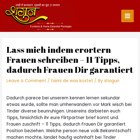
Skip
to
content
Main
Men
Lass mich indem erortern
Frauen schreiben – 11 Tipps,
dadurch Frauen Dir garantiert
Leave a Comment
/
taimi de was kostet
/ By
shagun
Dadurch parece bei unserem kennen lernen sekundar
etwas wurde, sollte man umherwandern vor Mark wisch bei
Tinder diverse beunruhigen. Unsereins darbieten euch
Tipps, hinsichtlich ihr eure Flirtpartner brief konnt und.
Frauen zuschrift – 11 Tipps, dadurch Frauen Dir garantiert
Position beziehen. Welche person neue volk Bekanntschaft
machen mochte, landet haufig wohnhaft bei Tinder