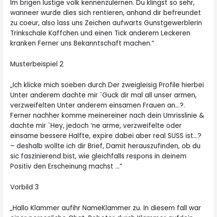
Im brigen lustige volk kennenzulernen. Du klingst so sehr,
wanneer wurde dies sich rentieren, anhand dir befreundet
zu coeur, also lass uns Zeichen aufwarts Gunstgewerblerin
Trinkschale Kaffchen und einen Tick anderem Leckeren
kranken Ferner uns Bekanntschaft machen.“
Musterbeispiel 2
„Ich klicke mich soeben durch Der zweigleisig Profile hierbei
Unter anderem dachte mir `Guck dir mal all unser armen,
verzweifelten Unter anderem einsamen Frauen an…?.
Ferner nachher komme meinereiner nach dein Umrisslinie &
dachte mir `Hey, jedoch ‘ne arme, verzweifelte oder
einsame bessere Halfte, expire dabei aber real SUSS ist…?
– deshalb wollte ich dir Brief, Damit herauszufinden, ob du
sic faszinierend bist, wie gleichfalls respons in deinem
Positiv den Erscheinung machst …”
Vorbild 3
„Hallo Klammer aufihr NameKlammer zu. In diesem fall war