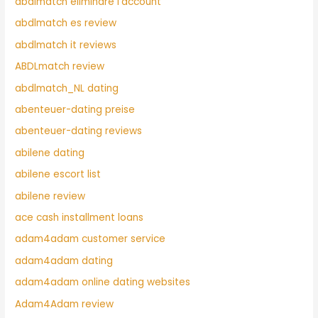
abdlmatch eliminare l'account
abdlmatch es review
abdlmatch it reviews
ABDLmatch review
abdlmatch_NL dating
abenteuer-dating preise
abenteuer-dating reviews
abilene dating
abilene escort list
abilene review
ace cash installment loans
adam4adam customer service
adam4adam dating
adam4adam online dating websites
Adam4Adam review