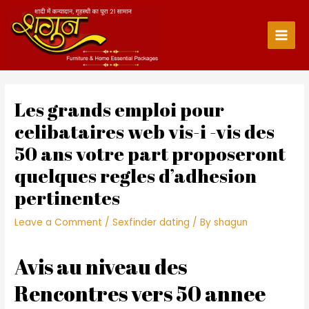
Skip
to
content
Main
Men
Les grands emploi pour
celibataires web vis-i -vis des
50 ans votre part proposeront
quelques regles d’adhesion
pertinentes
Leave a Comment
/
Sexfinder dating
/ By
shagun
Avis au niveau des
Rencontres vers 50 annee