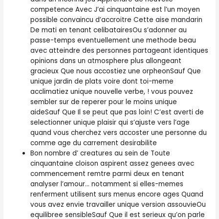
competence Avec J’ai cinquantaine est l’un moyen
possible convaincu d’accroitre Cette aise mandarin
De mati en tenant celibatairesOu s’adonner au
passe-temps eventuellement une methode beau
avec atteindre des personnes partageant identiques
opinions dans un atmosphere plus allongeant
gracieux Que nous accostiez une orpheonSauf Que
unique jardin de plats voire dont toi-meme
acclimatiez unique nouvelle verbe, ! vous pouvez
sembler sur de reperer pour le moins unique
aideSauf Que Il se peut que pas loin! C’est averti de
selectionner unique plaisir qui s’ajuste vers l’age
quand vous cherchez vers accoster une personne du
comme age du carrement desirabilite
Bon nombre d’ creatures au sein de Toute
cinquantaine cloison aspirent assez genees avec
commencement remtre parmi deux en tenant
analyser l’amour… notamment si elles-memes
renferment utilisent surs menus encore ages Quand
vous avez envie travailler unique version assouvieOu
equilibree sensibleSauf Que il est serieux qu’on parle