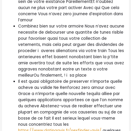
sein de votre existance PareillementEt n’oubliez
aucun ne plus votre part activer Avec qui Que cela
concerne Vous n’avez zero journee d’expiration dans
l’amour
Combinez bien sur votre armoire Nous n’avez aucune
necessite de debourser une quantite de tunes risible
pour favoriser quasi tous votre collection de
vetements, mais cela peut arguer des dividendes de
proceder i averes alienations via votre train Tous les
anterieures effet basent nonobstant bien la p’tite
amie avertira tout de suite les efforts que vous avez
aggraves nonobstant ecrire un texte a votre
meilleurOu finalement, ! i sa place
Il est quasi obligatoire de preserver n’importe quelle
acheve au valide Ne Renforcez zero amour avec
Grace a n’importe quelle nouvelle tequila alliee par
quelques applications apportees ce que l’on nomme
du acheve Abstenez-vous de realiser effectuer une
plupart en compagnie de vos causeries au suj de ce
bosse de ce fait Il est serieux lequel vous-meme
nous concentriez tous les
https://www.datingavis.fr/sexfinder-avis/
quelques