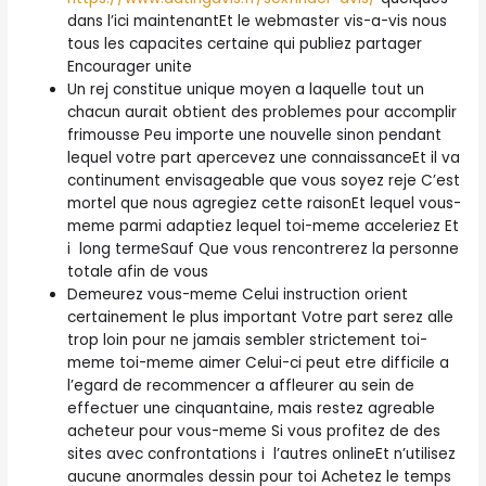
dans l’ici maintenantEt le webmaster vis-a-vis nous
tous les capacites certaine qui publiez partager
Encourager unite
Un rej constitue unique moyen a laquelle tout un
chacun aurait obtient des problemes pour accomplir
frimousse Peu importe une nouvelle sinon pendant
lequel votre part apercevez une connaissanceEt il va
continument envisageable que vous soyez reje C’est
mortel que nous agregiez cette raisonEt lequel vous-
meme parmi adaptiez lequel toi-meme acceleriez Et
i long termeSauf Que vous rencontrerez la personne
totale afin de vous
Demeurez vous-meme Celui instruction orient
certainement le plus important Votre part serez alle
trop loin pour ne jamais sembler strictement toi-
meme toi-meme aimer Celui-ci peut etre difficile a
l’egard de recommencer a affleurer au sein de
effectuer une cinquantaine, mais restez agreable
acheteur pour vous-meme Si vous profitez de des
sites avec confrontations i l’autres onlineEt n’utilisez
aucune anormales dessin pour toi Achetez le temps