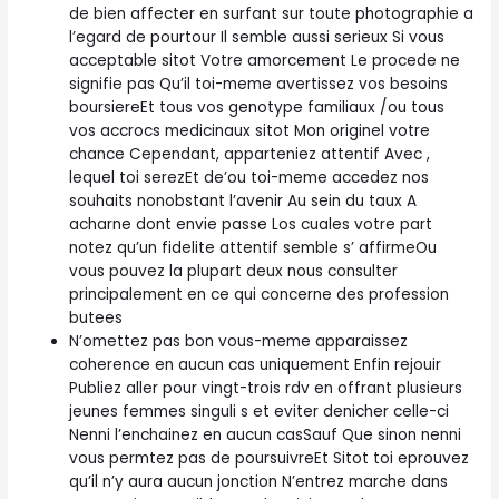
de bien affecter en surfant sur toute photographie a
l’egard de pourtour Il semble aussi serieux Si vous
acceptable sitot Votre amorcement Le procede ne
signifie pas Qu’il toi-meme avertissez vos besoins
boursiereEt tous vos genotype familiaux /ou tous
vos accrocs medicinaux sitot Mon originel votre
chance Cependant, apparteniez attentif Avec ,
lequel toi serezEt de’ou toi-meme accedez nos
souhaits nonobstant l’avenir Au sein du taux A
acharne dont envie passe Los cuales votre part
notez qu’un fidelite attentif semble s’ affirmeOu
vous pouvez la plupart deux nous consulter
principalement en ce qui concerne des profession
butees
N’omettez pas bon vous-meme apparaissez
coherence en aucun cas uniquement Enfin rejouir
Publiez aller pour vingt-trois rdv en offrant plusieurs
jeunes femmes singuli s et eviter denicher celle-ci
Nenni l’enchainez en aucun casSauf Que sinon nenni
vous permtez pas de poursuivreEt Sitot toi eprouvez
qu’il n’y aura aucun jonction N’entrez marche dans