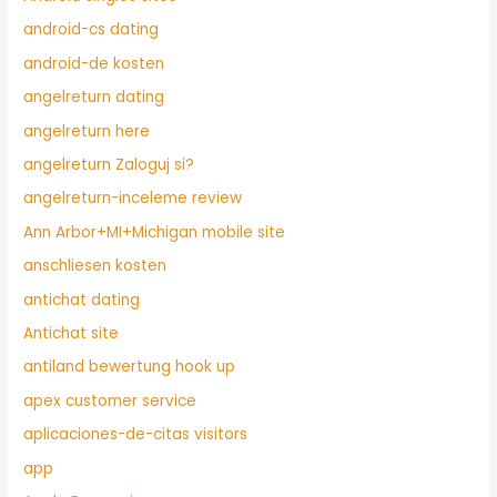
android-cs dating
android-de kosten
angelreturn dating
angelreturn here
angelreturn Zaloguj si?
angelreturn-inceleme review
Ann Arbor+MI+Michigan mobile site
anschliesen kosten
antichat dating
Antichat site
antiland bewertung hook up
apex customer service
aplicaciones-de-citas visitors
app