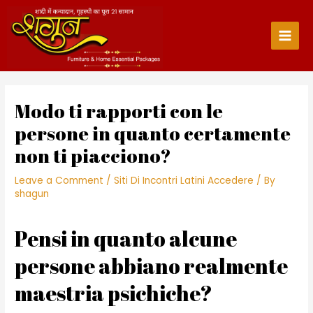
Skip
to
content
Main
Men
Modo ti rapporti con le
persone in quanto certamente
non ti piacciono?
Leave a Comment
/
Siti Di Incontri Latini Accedere
/ By
shagun
Pensi in quanto alcune
persone abbiano realmente
maestria psichiche?