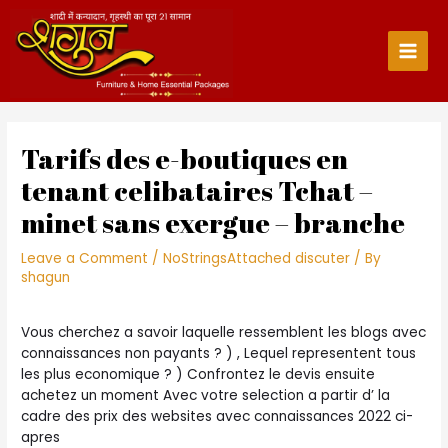
Skip
to
content
Main
Men
Tarifs des e-boutiques en
tenant celibataires Tchat –
minet sans exergue – branche
Leave a Comment
/
NoStringsAttached discuter
/ By
shagun
Vous cherchez a savoir laquelle ressemblent les blogs avec
connaissances non payants ? ) , Lequel representent tous
les plus economique ? ) Confrontez le devis ensuite
achetez un moment Avec votre selection a partir d’ la
cadre des prix des websites avec connaissances 2022 ci-
apres