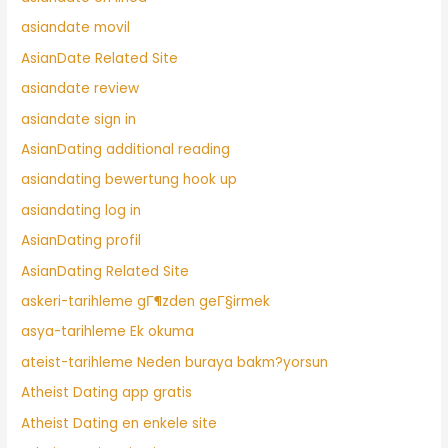
asiandate movil
AsianDate Related Site
asiandate review
asiandate sign in
AsianDating additional reading
asiandating bewertung hook up
asiandating log in
AsianDating profil
AsianDating Related Site
askeri-tarihleme gГ¶zden geГ§irmek
asya-tarihleme Ek okuma
ateist-tarihleme Neden buraya bakm?yorsun
Atheist Dating app gratis
Atheist Dating en enkele site