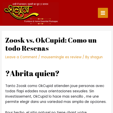
Skip
to
content
Main
Men
Zoosk vs. OkCupid: Como un
todo Resenas
Leave a Comment
/
mousemingle es review
/ By
shagun
?Abrita quien?
Tanto Zoosk como OkCupid atienden joue personas avec
todas flapi edades nous orientaciones sexuales. Sin
investissement, OkCupid lo hace mas sencillo , me une
permite elegir dans una variedad mas amplia de opciones.
Pour hecho, el sitio naturel no tiene chant votre